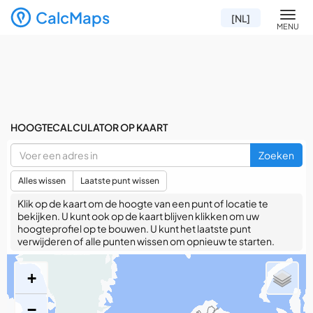
CalcMaps
Men
[NL]
MENU
HOOGTECALCULATOR OP KAART
Zoeken
Alles wissen
Laatste punt wissen
Klik op de kaart om de hoogte van een punt of locatie te
bekijken. U kunt ook op de kaart blijven klikken om uw
hoogteprofiel op te bouwen. U kunt het laatste punt
verwijderen of alle punten wissen om opnieuw te starten.
+
−