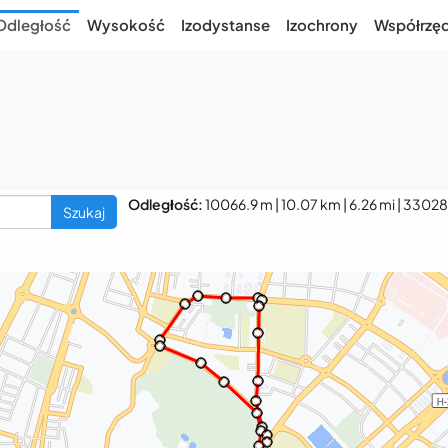
Odległość
Wysokość
Izodystanse
Izochrony
Współrzę
Odległość:
10066.9 m | 10.07 km | 6.26 mi | 33028 
Szukaj