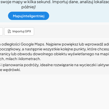
j swoje mapy w kilka sekund. Importuj dane, analizuj lokalizac
później!
Mapuj inteligentniej
Importuj GPX
ra odległości Google Maps. Najpierw powiększ lub wprowadź ad
 początkowy, a następnie wszystkie kolejne punkty, które chces
, granicy lub obwodu dowolnego obiektu wyświetlanego na mapi
h, milach i kilometrach.
 i planowania podróży, idealne rozwiązanie na wycieczki i akty
sze wędrówki.