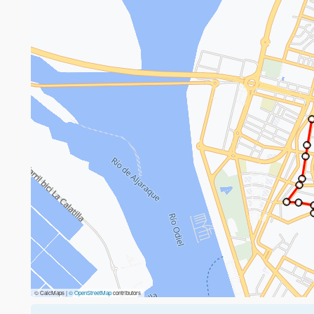
© CalcMaps |
© OpenStreetMap
contributors