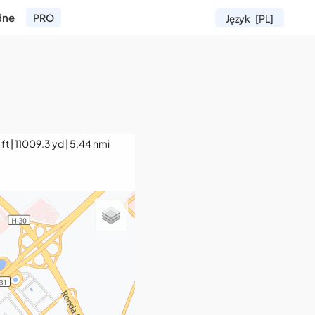
dne
PRO
Język
[PL]
ft | 11009.3 yd | 5.44 nmi