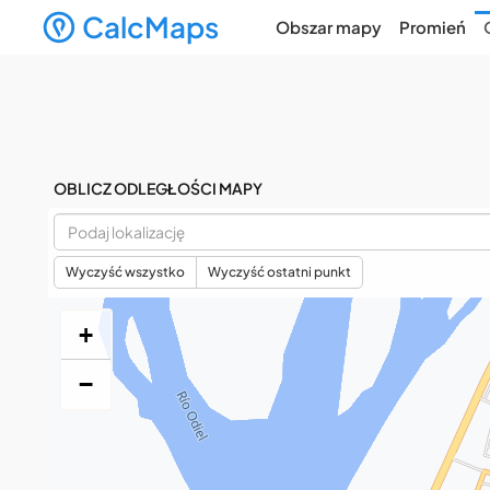
CalcMaps
Obszar mapy
Promień
OBLICZ ODLEGŁOŚCI MAPY
Wyczyść wszystko
Wyczyść ostatni punkt
+
−