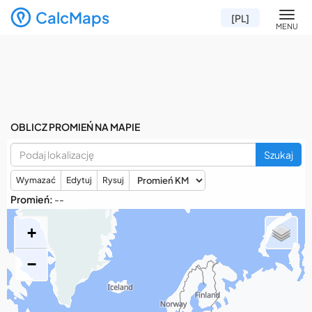
CalcMaps
Men
[PL]
MENU
OBLICZ PROMIEŃ NA MAPIE
Szukaj
Wymazać
Edytuj
Rysuj
Promień:
--
+
−