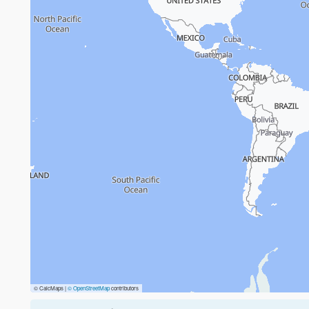
© CalcMaps |
© OpenStreetMap
contributors