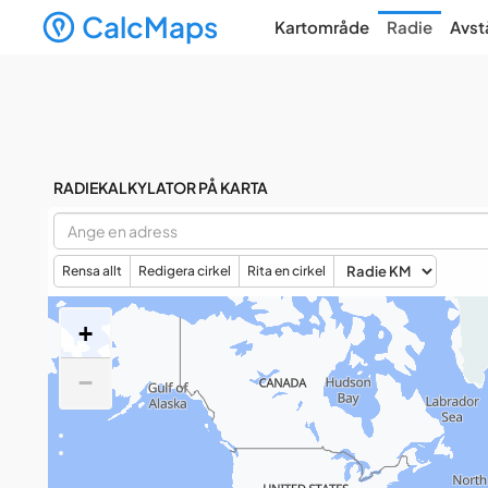
CalcMaps
Kartområde
Radie
Avst
RADIEKALKYLATOR PÅ KARTA
Rensa allt
Redigera cirkel
Rita en cirkel
+
−