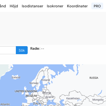
ånd
Höjd
Isodistanser
Isokroner
Koordinater
PRO
Radie:
--
Sök