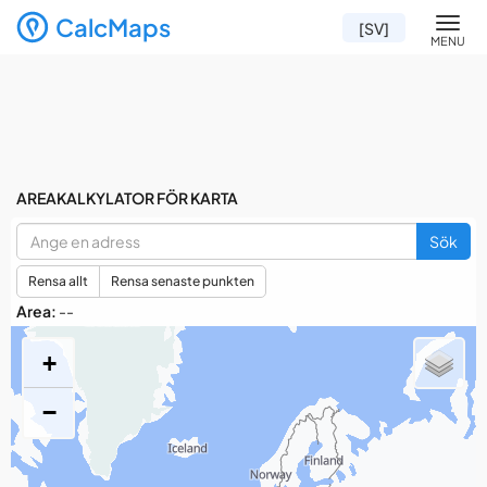
CalcMaps
Men
[SV]
MENU
AREAKALKYLATOR FÖR KARTA
Sök
Rensa allt
Rensa senaste punkten
Area:
--
+
−