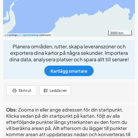
3000 km
© CalcMaps |
© OpenStreetMap
contributors
Planera områden, rutter, skapa leveranszoner och
exportera dina kartor på några sekunder. Importera
dina data, analysera platser och spara allt till senare!
Kartlägg smartare
Skriv ut
Ladda ner
Obs:
Zooma in eller ange adressen för din startpunkt.
Klicka sedan på din startpunkt på kartan, följt av alla
efterföljande punkter längs ytterkanten av den form du
vill beräkna arean på. Allt eftersom du lägger till punkter
kommer arean att uppdateras nedan och konverteras till