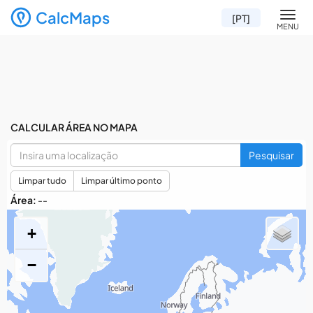
CalcMaps
Men
[PT]
MENU
CALCULAR ÁREA NO MAPA
Pesquisar
Limpar tudo
Limpar último ponto
Área:
--
+
−