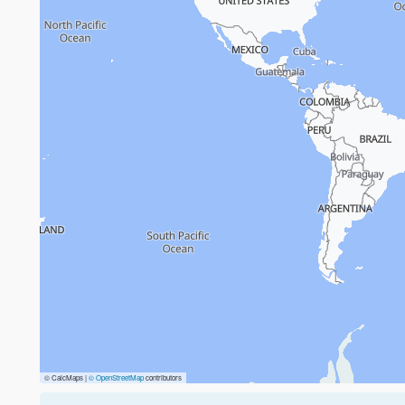
© CalcMaps |
© OpenStreetMap
contributors