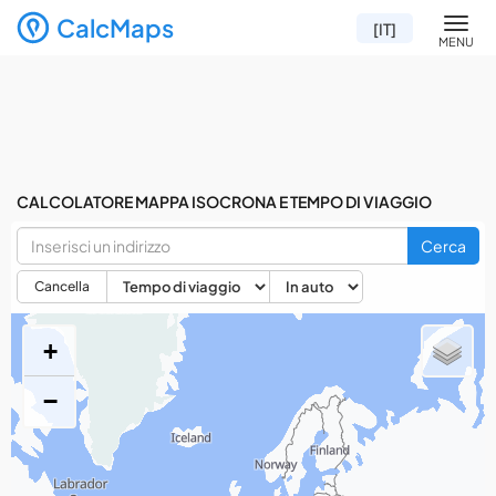
CalcMaps
Men
[IT]
MENU
CALCOLATORE MAPPA ISOCRONA E TEMPO DI VIAGGIO
Cerca
Cancella
+
−