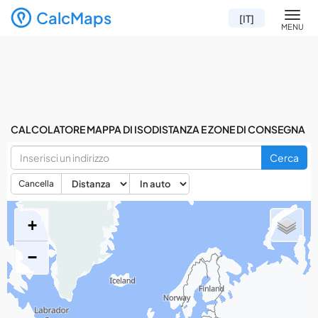
CalcMaps
Men
[IT]
MENU
CALCOLATORE MAPPA DI ISODISTANZA E ZONE DI CONSEGNA
Cerca
Cancella
+
−