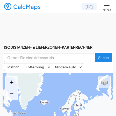
CalcMaps
Men
[DE]
MENU
ISODISTANZEN- & LIEFERZONEN-KARTENRECHNER
Suche
Löschen
+
−