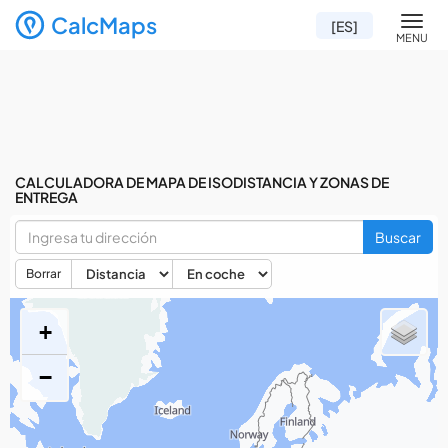
CalcMaps
Men
[ES]
MENU
CALCULADORA DE MAPA DE ISODISTANCIA Y ZONAS DE
ENTREGA
Buscar
Borrar
+
−