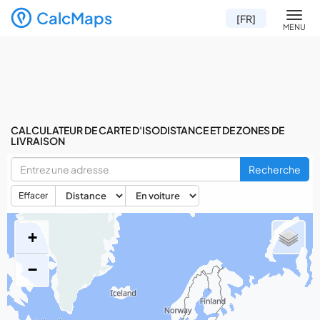
CalcMaps
Men
[FR]
MENU
CALCULATEUR DE CARTE D'ISODISTANCE ET DE ZONES DE
LIVRAISON
Recherche
Effacer
+
−