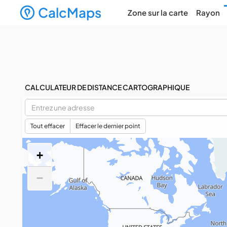
CalcMaps
Zone sur la carte
Rayon
CALCULATEUR DE DISTANCE CARTOGRAPHIQUE
Tout effacer
Effacer le dernier point
+
−