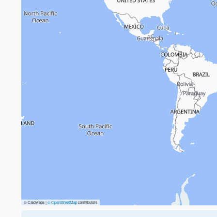
© CalcMaps |
© OpenStreetMap
contributors