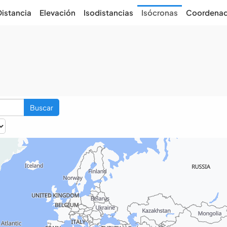
Distancia
Elevación
Isodistancias
Isócronas
Coordena
Buscar