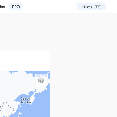
das
PRO
Idioma
[ES]