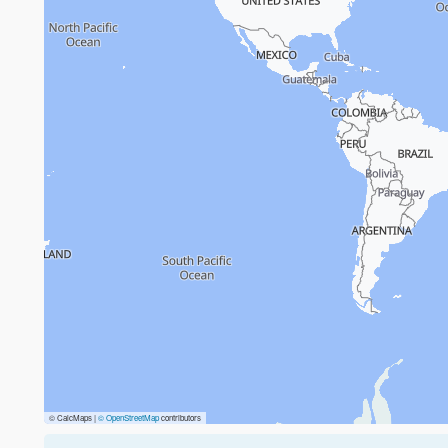
© CalcMaps |
© OpenStreetMap
contributors