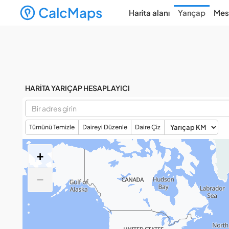
CalcMaps
Harita alanı
Yarıçap
Mes
HARITA YARIÇAP HESAPLAYICI
Tümünü Temizle
Daireyi Düzenle
Daire Çiz
+
−