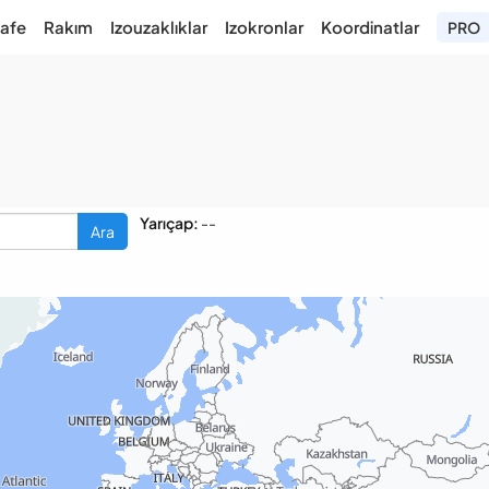
afe
Rakım
Izouzaklıklar
Izokronlar
Koordinatlar
PRO
Yarıçap:
--
Ara