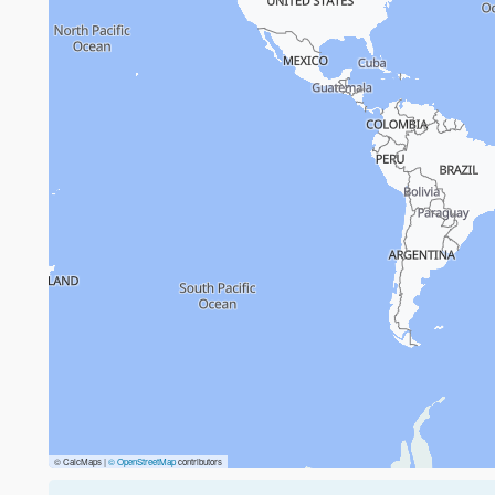
© CalcMaps |
© OpenStreetMap
contributors